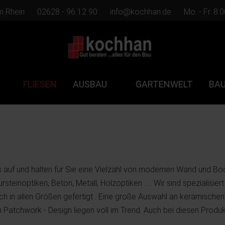
m Rhein
02628 - 96 12 90
info@kochhan.de
Mo. - Fr. 8:
FLIESEN
AUSBAU
GARTENWELT
BA
 auf und halten für Sie eine Vielzahl von modernen Wand und Bode
teinoptiken, Beton, Metall, Holzoptiken ..... Wir sind spezialisi
 in allen Größen gefertigt . Eine große Auswahl an keramischen
Patchwork - Design liegen voll im Trend. Auch bei diesen Produkt