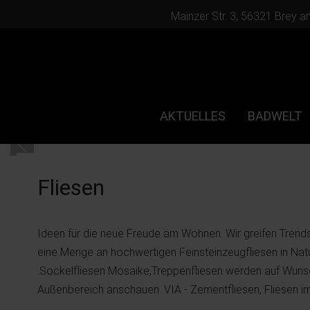
Mainzer Str. 3, 56321 Brey a
AKTUELLES
BADWELT
Fliesen
Ideen für die neue Freude am Wohnen. Wir greifen Trends
eine Menge an hochwertigen Feinsteinzeugfliesen in Naturs
.Sockelfliesen Mosaike,Treppenfliesen werden auf Wunsch
Außenbereich anschauen. VIA - Zementfliesen, Fliesen im 